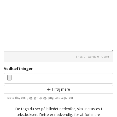
lines: 0 words: 0
Gemt
Vedhæftninger
Tilføj mere
Tilladte filtyper: .jpg, .gif, .jpeg, .png, .txt, .zip, .pdf
De tegn du ser på billedet nedenfor, skal indtastes i
tekstboksen. Dette er nødvendigt for at forhindre