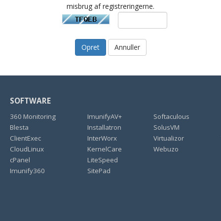
misbrug af registreringerne.
Annuller
SOFTWARE
360 Monitoring
ImunifyAV+
Softaculous
Blesta
Installatron
SolusVM
ClientExec
InterWorx
Virtualizor
CloudLinux
KernelCare
Webuzo
cPanel
LiteSpeed
Imunify360
SitePad