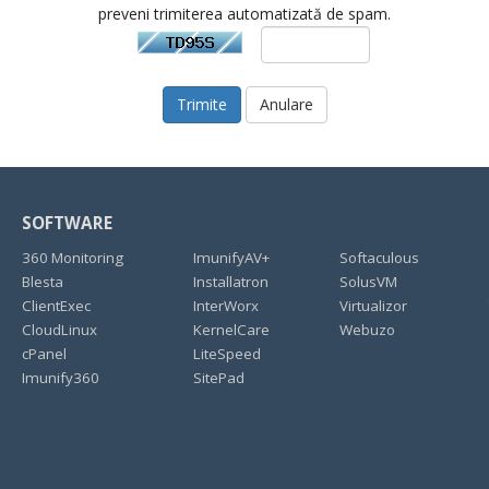
preveni trimiterea automatizată de spam.
Anulare
SOFTWARE
360 Monitoring
ImunifyAV+
Softaculous
Blesta
Installatron
SolusVM
ClientExec
InterWorx
Virtualizor
CloudLinux
KernelCare
Webuzo
cPanel
LiteSpeed
Imunify360
SitePad