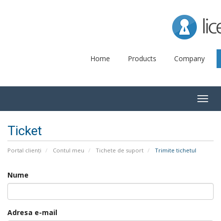
Lice
Home
Products
Company
Togg
navig
Ticket
Portal clienți
Contul meu
Tichete de suport
Trimite tichetul
Nume
Adresa e-mail