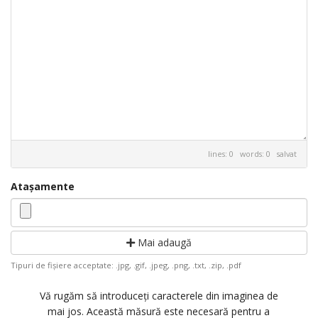
lines: 0 words: 0
salvat
Atașamente
Mai adaugă
Tipuri de fișiere acceptate: .jpg, .gif, .jpeg, .png, .txt, .zip, .pdf
Vă rugăm să introduceți caracterele din imaginea de
mai jos. Această măsură este necesară pentru a