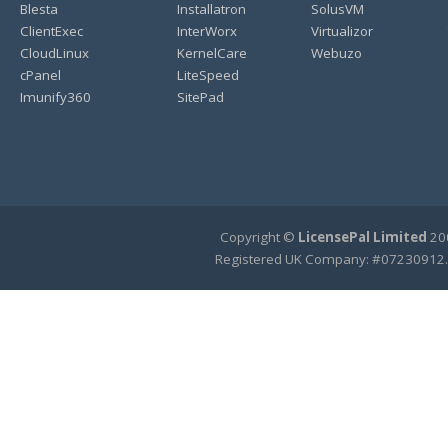
Blesta
Installatron
SolusVM
ClientExec
InterWorx
Virtualizor
CloudLinux
KernelCare
Webuzo
cPanel
LiteSpeed
Imunify360
SitePad
Copyright ©
LicensePal Limited
200
Registered UK Company: #07230912.