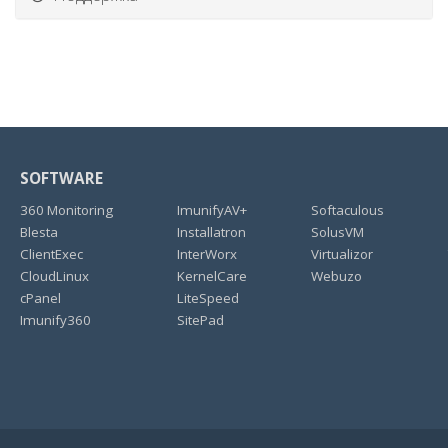
SOFTWARE
360 Monitoring
ImunifyAV+
Softaculous
Blesta
Installatron
SolusVM
ClientExec
InterWorx
Virtualizor
CloudLinux
KernelCare
Webuzo
cPanel
LiteSpeed
Imunify360
SitePad