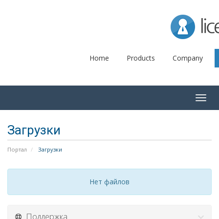
Lice
Home
Products
Company
Togg
navig
Загрузки
Портал
Загрузки
Нет файлов
Поддержка