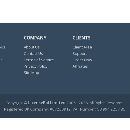
COMPANY
CLIENTS
ous
About Us
Client Area
Contact Us
Support
or
Terms of Service
Order Now
Privacy Policy
Affiliates
Site Map
Copyright ©
LicensePal Limited
2006 - 2026. All Rights Reserved.
Registered UK Company: #07230912. VAT Number: GB 994 2257 85.