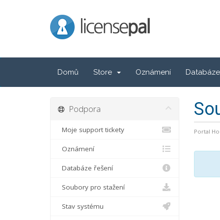
LicensePal
Domů
Store
Oznámení
Databáze 
Sou
Podpora
Moje support tickety
Portal H
Oznámení
Databáze řešení
Soubory pro stažení
Stav systému