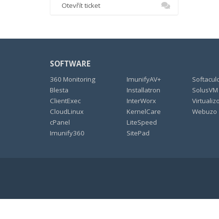
Otevřít ticket
SOFTWARE
360 Monitoring
ImunifyAV+
Softacul
Blesta
Installatron
SolusVM
ClientExec
InterWorx
Virtualiz
CloudLinux
KernelCare
Webuzo
cPanel
LiteSpeed
Imunify360
SitePad