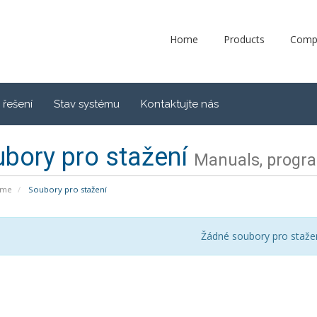
Home
Products
Comp
řešení
Stav systému
Kontaktujte nás
bory pro stažení
Manuals, program
ome
Soubory pro stažení
Žádné soubory pro staže