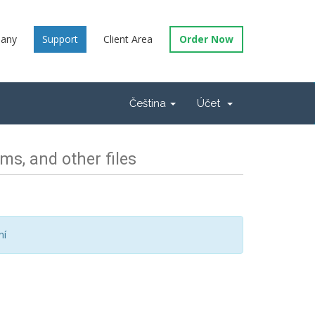
any
Support
Client Area
Order Now
Čeština
Účet
s, and other files
ní