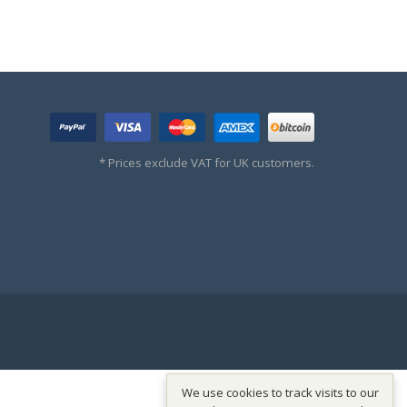
* Prices exclude VAT for UK customers.
We use cookies to track visits to our