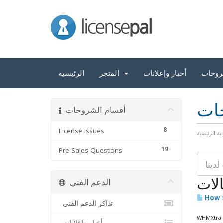
LicensePal
روحات
أخبار وإعلانات
المتجر
الرئيسية
حات
أقسام الشروحات
8
License Issues
ابة الرئيسية
19
Pre-Sales Questions
الات
الدعم الفني
How f
تذاكر الدعم الفني
WHMXtra l
أخبار وإعلانات