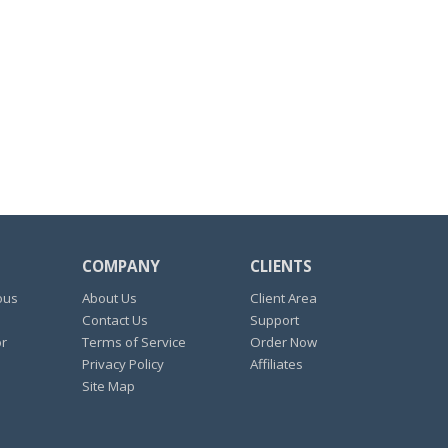
COMPANY
CLIENTS
ous
About Us
Client Area
Contact Us
Support
or
Terms of Service
Order Now
Privacy Policy
Affiliates
Site Map