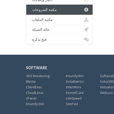
مكتبة الشروحات
مكتبة الملفات
حالة الشبكة
فتح تذكرة
SOFTWARE
360 Monitoring
ImunifyAV+
Softacul
Blesta
Installatron
SolusVM
ClientExec
InterWorx
Virtualiz
CloudLinux
KernelCare
Webuzo
cPanel
LiteSpeed
Imunify360
SitePad