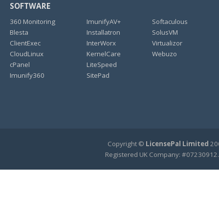
SOFTWARE
360 Monitoring
ImunifyAV+
Softaculous
Blesta
Installatron
SolusVM
ClientExec
InterWorx
Virtualizor
CloudLinux
KernelCare
Webuzo
cPanel
LiteSpeed
Imunify360
SitePad
Copyright ©
LicensePal Limited
200
Registered UK Company: #07230912.