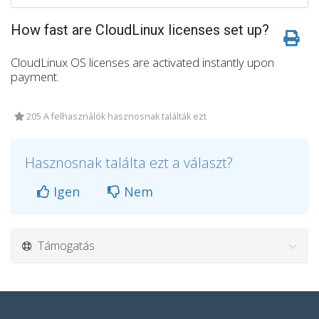
How fast are CloudLinux licenses set up?
CloudLinux OS licenses are activated instantly upon
payment.
205 A felhasználók hasznosnak találták ezt
Hasznosnak találta ezt a választ?
Igen
Nem
Támogatás