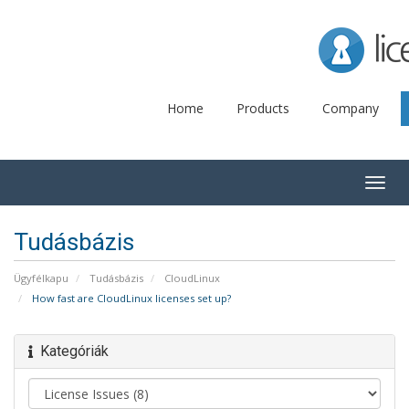
Lice
Home
Products
Company
Togg
navig
Tudásbázis
Ügyfélkapu
Tudásbázis
CloudLinux
How fast are CloudLinux licenses set up?
Kategóriák