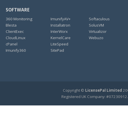
SOFTWARE
360 Monitoring
ImunifyAV+
Softaculous
Blesta
Installatron
SolusVM
ClientExec
InterWorx
Virtualizor
CloudLinux
KernelCare
Webuzo
cPanel
LiteSpeed
Imunify360
SitePad
Copyright ©
LicensePal Limited
200
Registered UK Company: #07230912.